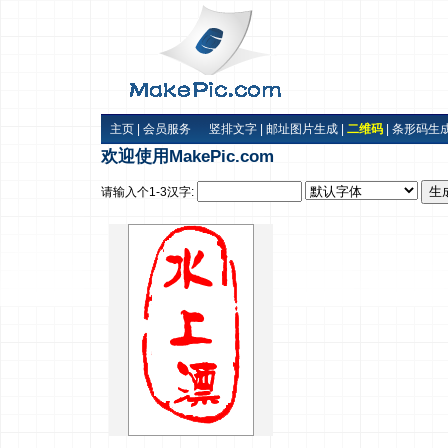
主页
|
会员服务
竖排文字
|
邮址图片生成
|
二维码
|
条形码生
欢迎使用MakePic.com
请输入个1-3汉字: